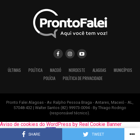
ÚLTIMAS
POLÍTICA
MACEIÓ
NORDESTE
ALAGOAS
MUNICÍPIOS
POLÍCIA
POLÍTICA DE PRIVACIDADE
Pronto Falei Alagoas - Av. Ralpho Pessoa Braga - Antares, Maceió - AL,
57048-432 | Walter Santos (82) 99973-0094 - By Thiago Rodrigo
(responsável técnico).
Aviso de cookies do WordPress by Real Cookie Banner
SHARE
TWEET