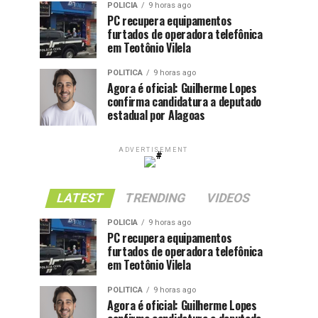
POLICIA
9 horas ago
PC recupera equipamentos
furtados de operadora telefônica
em Teotônio Vilela
POLITICA
9 horas ago
Agora é oficial: Guilherme Lopes
confirma candidatura a deputado
estadual por Alagoas
ADVERTISEMENT
LATEST
TRENDING
VIDEOS
POLICIA
9 horas ago
PC recupera equipamentos
furtados de operadora telefônica
em Teotônio Vilela
POLITICA
9 horas ago
Agora é oficial: Guilherme Lopes