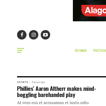
ÚLTIMAS
POLÍTICA
SPORTS
9 anos ago
Phillies’ Aaron Altherr makes mind-
boggling barehanded play
At vero eos et accusamus et iusto odio