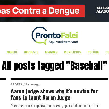
MACEIÓ
NORDESTE
ALAGOAS
MUNICÍPIOS
POLÍCIA
PO
All posts tagged "Baseball"
SPORTS
9 anos ago
Aaron Judge shows why it’s unwise for
fans to taunt Aaron Judge
Neque porro quisquam est, qui dolorem ipsum